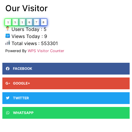
Our Visitor
1
5
1
6
7
8
Users Today : 5
Views Today : 9
Total views : 553301
Powered By
WPS Visitor Counter
FACEBOOK
GOOGLE+
TWITTER
WHATSAPP