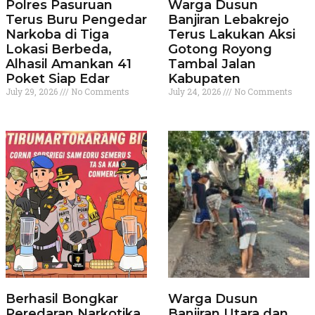
Polres Pasuruan
Warga Dusun
Terus Buru Pengedar
Banjiran Lebakrejo
Narkoba di Tiga
Terus Lakukan Aksi
Lokasi Berbeda,
Gotong Royong
Alhasil Amankan 41
Tambal Jalan
Poket Siap Edar
Kabupaten
July 29, 2026
No Comments
July 24, 2026
No Comments
Berhasil Bongkar
Warga Dusun
Peredaran Narkotika
Banjiran Utara dan