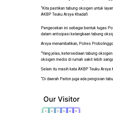
“Kita pastikan tabung oksigen untuk lay
AKBP Teuku Arsya Khadafi
Pengecekan ini sebagai bentuk tugas Po
dalam antisipasi kelangkaan tabung oks
Arsya menambahkan, Polres Probolinggo s
“Yang jelas, ketersediaan tabung oksigen
oksigen medis di rumah sakit lebih sanga
Selain itu masih kata AKBP Teuku Arsya 
“Di daerah Paiton juga ada pengisian tab
Our Visitor
1
5
1
5
8
9