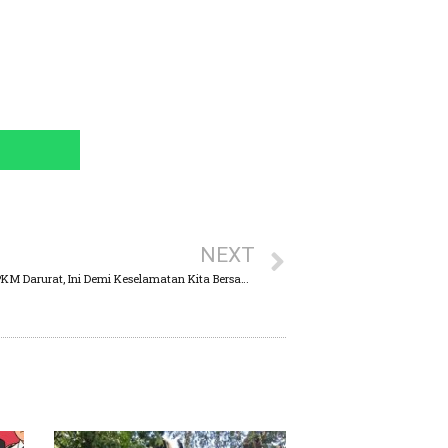
NEXT
Kapolda Jatim Berpesan : Tolong Patuhi PPKM Darurat, Ini Demi Keselamatan Kita Bersama