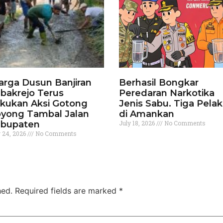
rga Dusun Banjiran
Berhasil Bongkar
bakrejo Terus
Peredaran Narkotika
kukan Aksi Gotong
Jenis Sabu. Tiga Pela
yong Tambal Jalan
di Amankan
bupaten
July 18, 2026
No Comments
y 24, 2026
No Comments
hed.
Required fields are marked
*