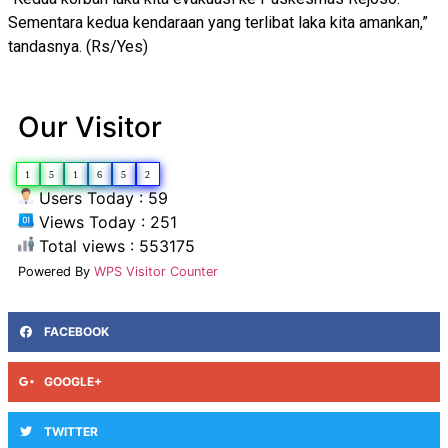
Sementara kedua kendaraan yang terlibat laka kita amankan,”
tandasnya. (Rs/Yes)
Our Visitor
1
5
1
6
5
2
Users Today : 59
Views Today : 251
Total views : 553175
Powered By
WPS Visitor Counter
FACEBOOK
GOOGLE+
TWITTER