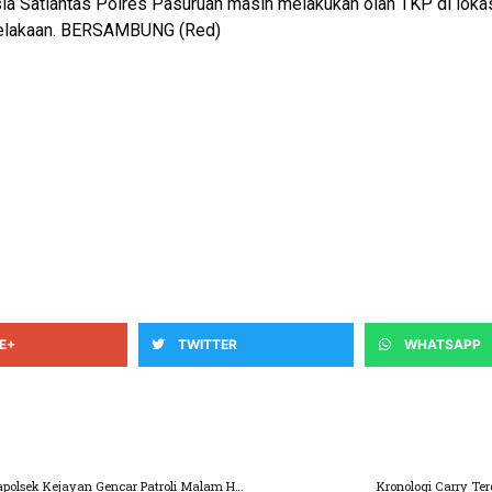
isia Satlantas Polres Pasuruan masih melakukan olah TKP di loka
ecelakaan. BERSAMBUNG (Red)
E+
TWITTER
WHATSAPP
Demi Ciptakan Kondisi Aman Di Wilayahnya, Kapolsek Kejayan Gencar Patroli Malam Hari
Kronologi Carry Te