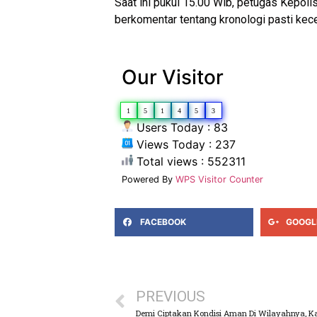
Saat ini pukul 15.00 Wib, petugas Kepol
berkomentar tentang kronologi pasti k
Our Visitor
1
5
1
4
5
3
Users Today : 83
Views Today : 237
Total views : 552311
Powered By
WPS Visitor Counter
FACEBOOK
GOOGL
PREVIOUS