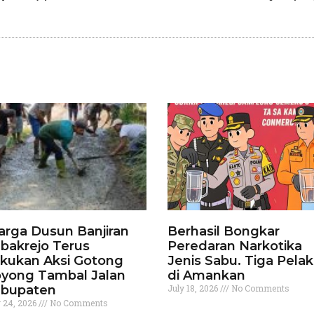
rga Dusun Banjiran
Berhasil Bongkar
bakrejo Terus
Peredaran Narkotika
kukan Aksi Gotong
Jenis Sabu. Tiga Pela
yong Tambal Jalan
di Amankan
bupaten
July 18, 2026
No Comments
y 24, 2026
No Comments