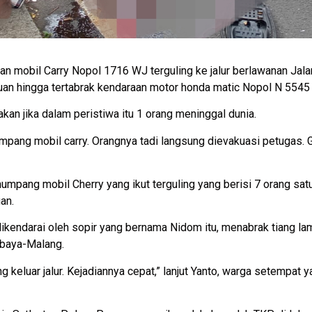
n mobil Carry Nopol 1716 WJ terguling ke jalur berlawanan Jala
n hingga tertabrak kendaraan motor honda matic Nopol N 5545 I
an jika dalam peristiwa itu 1 orang meninggal dunia.
pang mobil carry. Orangnya tadi langsung dievakuasi petugas. 
penumpang mobil Cherry yang ikut terguling yang berisi 7 orang sat
an.
 dikendarai oleh sopir yang bernama Nidom itu, menabrak tiang l
rabaya-Malang.
g keluar jalur. Kejadiannya cepat,” lanjut Yanto, warga setempat y