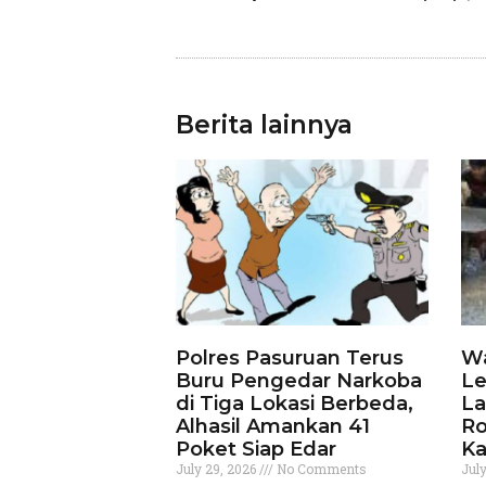
Berita lainnya
Polres Pasuruan Terus
Wa
Buru Pengedar Narkoba
Le
di Tiga Lokasi Berbeda,
La
Alhasil Amankan 41
Ro
Poket Siap Edar
Ka
July 29, 2026
No Comments
Jul