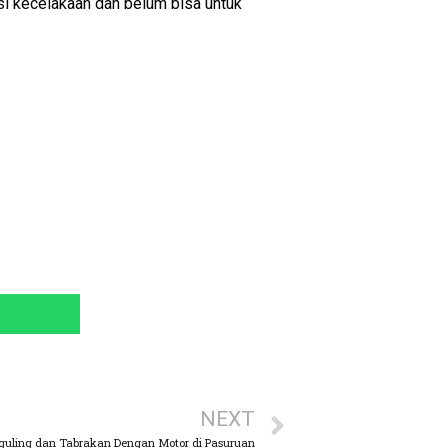
si kecelakaan dan belum bisa untuk
NEXT
rguling dan Tabrakan Dengan Motor di Pasuruan