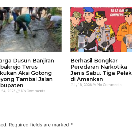
rga Dusun Banjiran
Berhasil Bongkar
bakrejo Terus
Peredaran Narkotika
kukan Aksi Gotong
Jenis Sabu. Tiga Pela
yong Tambal Jalan
di Amankan
bupaten
July 18, 2026
No Comments
y 24, 2026
No Comments
hed.
Required fields are marked
*