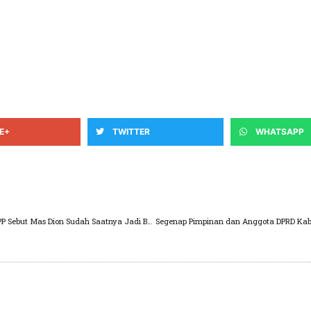
E+
TWITTER
WHATSAPP
Dukungan Terus Bergulir, Kini Majelis Syari’ah PPP Sebut Mas Dion Sudah Saatnya Jadi Bupati Pasuruan