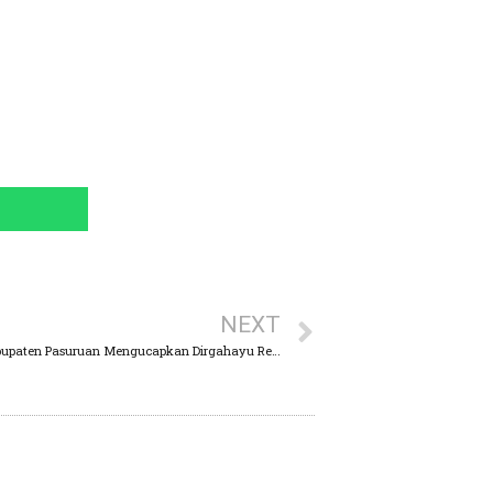
NEXT
Segenap Pimpinan dan Anggota DPRD Kabupaten Pasuruan Mengucapkan Dirgahayu Republik Indonesia Yang Ke 78