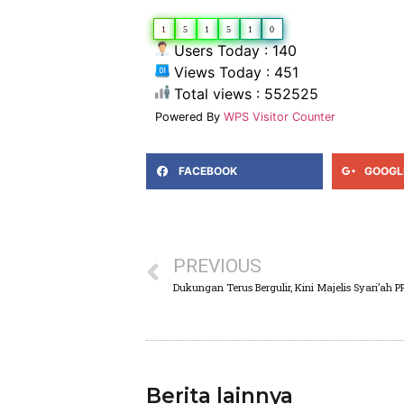
1
5
1
5
1
0
Users Today : 140
Views Today : 451
Total views : 552525
Powered By
WPS Visitor Counter
FACEBOOK
GOOGL
PREVIOUS
Berita lainnya