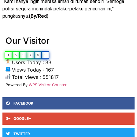
“Kami hanya ingin merasa aman di rumah sendiri. Semoga
polisi segera menindak pelaku-pelaku pencurian ini,”
pungkasnya.
(By/Red
)
Our Visitor
1
5
1
2
8
1
Users Today : 33
Views Today : 167
Total views : 551817
Powered By
WPS Visitor Counter
FACEBOOK
GOOGLE+
TWITTER