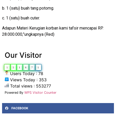
b. 1 (satu) buah tang potomg.
c. 1 (satu) buah cuter.
Adapun Materi Kerugian korban kami tafsir mencapai RP.
28.000.000,”ungkapnya (Red)
Our Visitor
1
5
1
6
7
1
Users Today : 78
Views Today : 353
Total views : 553277
Powered By
WPS Visitor Counter
FACEBOOK