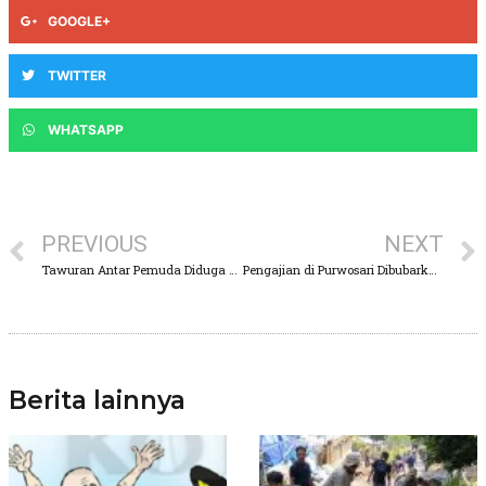
GOOGLE+
TWITTER
WHATSAPP
PREVIOUS
NEXT
Tawuran Antar Pemuda Diduga Akibat Bersegolan, Saat Pawai Sound System
Pengajian di Purwosari Dibubarkan Warga, Diduga Kegiatan Terafiliasi Ajaran HTI
Berita lainnya