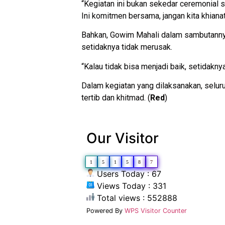
“Kegiatan ini bukan sekedar ceremonial s
Ini komitmen bersama, jangan kita khian
Bahkan, Gowim Mahali dalam sambutannya
setidaknya tidak merusak.
“Kalau tidak bisa menjadi baik, setidakn
Dalam kegiatan yang dilaksanakan, selur
tertib dan khitmad. (
Red
)
Our Visitor
1
5
1
5
8
7
Users Today : 67
Views Today : 331
Total views : 552888
Powered By
WPS Visitor Counter