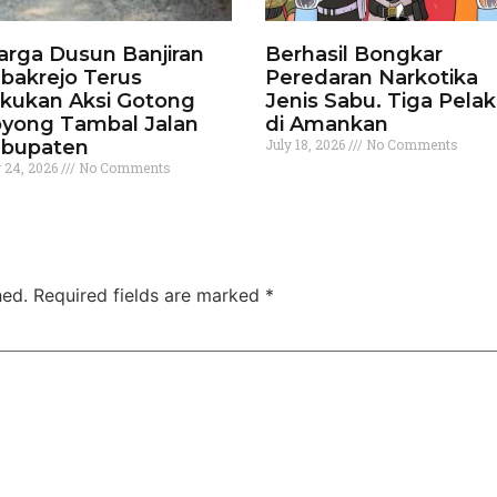
rga Dusun Banjiran
Berhasil Bongkar
bakrejo Terus
Peredaran Narkotika
kukan Aksi Gotong
Jenis Sabu. Tiga Pela
yong Tambal Jalan
di Amankan
bupaten
July 18, 2026
No Comments
y 24, 2026
No Comments
hed.
Required fields are marked
*