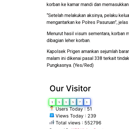
korban ke kamar mandi dan memasukkan 
“Setelah melakukan aksinya, pelaku kelu
mengantarkan ke Polres Pasuruan”, jelas
Menurut hasil visum sementara, korban m
dibagian leher korban.
Kapolsek Prigen amankan sejumlah barang 
malam ini dikenai pasal 338 terkait tind
Pungkasnya. (Yes/Red)
Our Visitor
1
5
1
5
7
1
Users Today : 51
Views Today : 239
Total views : 552796