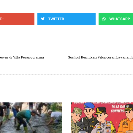
E+
TWITTER
WHATSAPP
Tewas di Villa Pesanggrahan
Gus Ipul Resmikan Peluncuran Layanan I