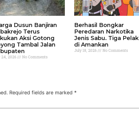
rga Dusun Banjiran
Berhasil Bongkar
bakrejo Terus
Peredaran Narkotika
kukan Aksi Gotong
Jenis Sabu. Tiga Pela
yong Tambal Jalan
di Amankan
bupaten
July 18, 2026
No Comments
y 24, 2026
No Comments
hed.
Required fields are marked
*