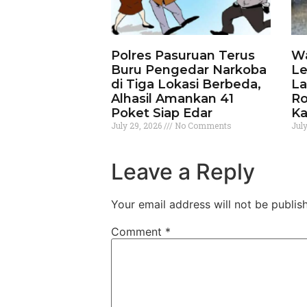
Polres Pasuruan Terus
Wa
Buru Pengedar Narkoba
Le
di Tiga Lokasi Berbeda,
La
Alhasil Amankan 41
Ro
Poket Siap Edar
Ka
July 29, 2026
No Comments
Jul
Leave a Reply
Your email address will not be publis
Comment
*