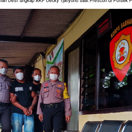
han Desi. ungkap AKP Decky Tjahyono saat Prescon di Polsek Pr