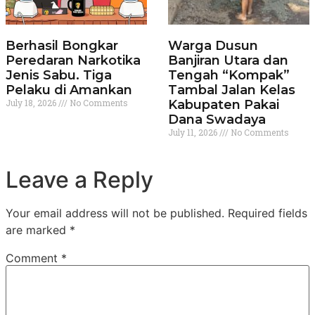
Berhasil Bongkar
Warga Dusun
Peredaran Narkotika
Banjiran Utara dan
Jenis Sabu. Tiga
Tengah “Kompak”
Pelaku di Amankan
Tambal Jalan Kelas
July 18, 2026
No Comments
Kabupaten Pakai
Dana Swadaya
July 11, 2026
No Comments
Leave a Reply
Your email address will not be published.
Required fields
are marked
*
Comment
*