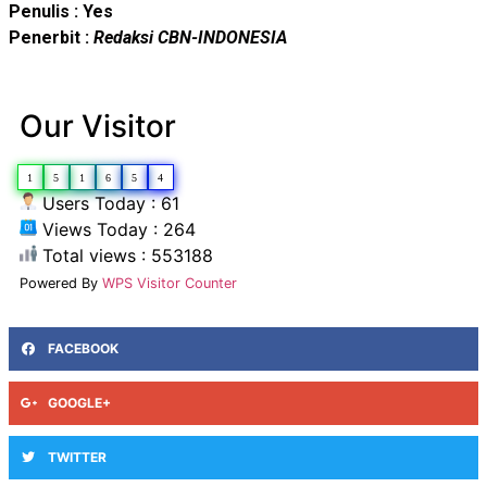
Penulis : Yes
Penerbit :
Redaksi CBN-INDONESIA
Our Visitor
1
5
1
6
5
4
Users Today : 61
Views Today : 264
Total views : 553188
Powered By
WPS Visitor Counter
FACEBOOK
GOOGLE+
TWITTER