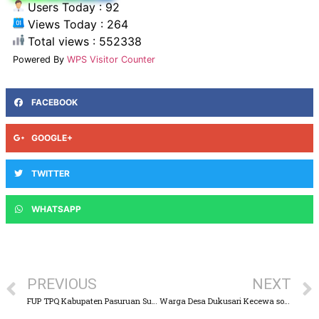
Users Today : 92
Views Today : 264
Total views : 552338
Powered By
WPS Visitor Counter
FACEBOOK
GOOGLE+
TWITTER
WHATSAPP
PREVIOUS
NEXT
FUP TPQ Kabupaten Pasuruan Sukses Gelar Fasi (Festival Anak Sholeh Indonesia)
Warga Desa Dukusari Kecewa soal Jalan Rusak, Ini Tanggapan Camat Sukorejo