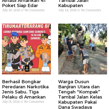
Alhasil Amankan 41
Tambal Jalan
Poket Siap Edar
Kabupaten
July 29, 2026
No Comments
July 24, 2026
No Comments
Berhasil Bongkar
Warga Dusun
Peredaran Narkotika
Banjiran Utara dan
Jenis Sabu. Tiga
Tengah “Kompak”
Pelaku di Amankan
Tambal Jalan Kelas
July 18, 2026
No Comments
Kabupaten Pakai
Dana Swadaya