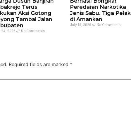
rga Dusun Banjiran
Berhasil Bongkar
bakrejo Terus
Peredaran Narkotika
kukan Aksi Gotong
Jenis Sabu. Tiga Pela
yong Tambal Jalan
di Amankan
bupaten
July 18, 2026
No Comments
y 24, 2026
No Comments
hed.
Required fields are marked
*