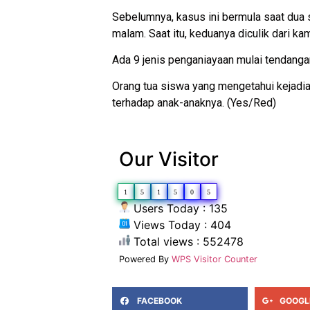
Sebelumnya, kasus ini bermula saat dua 
malam. Saat itu, keduanya diculik dari ka
Ada 9 jenis penganiayaan mulai tendanga
Orang tua siswa yang mengetahui kejadi
terhadap anak-anaknya. (Yes/Red)
Our Visitor
1
5
1
5
0
5
Users Today : 135
Views Today : 404
Total views : 552478
Powered By
WPS Visitor Counter
FACEBOOK
GOOGL