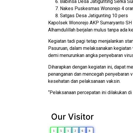
Babinsa Desa Jatigunting Serka Su
Nakes Puskesmas Wonorejo 4 orang 
Satgas Desa Jatigunting 10 pers
Kapolsek Wonorejo AKP Sumaryanto SH m
Alhamdulillah berjalan mulus tanpa ada ke
Kegiatan tadi pagi tetap menjalankan st
Pasuruan, dalam melaksanakan kegiatan 
demi menurunkan angka penyebaran virus
Diharapkan dengan kegiatan ini, dapat m
penanganan dan mencegah penyebaran vir
kesehatan dan pelaksanaan vaksin.
“Pelaksanaan percepatan ini dilakukan 
Our Visitor
1
5
1
2
6
8