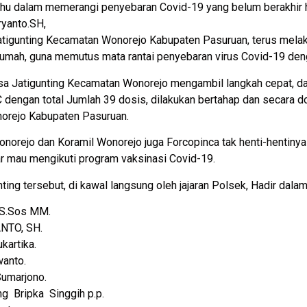
hu dalam memerangi penyebaran Covid-19 yang belum berakhir 
yanto.SH,
tigunting Kecamatan Wonorejo Kabupaten Pasuruan, terus melaku
umah, guna memutus mata rantai penyebaran virus Covid-19 deng
a Jatigunting Kecamatan Wonorejo mengambil langkah cepat, d
dengan total Jumlah 39 dosis, dilakukan bertahap dan secara doo
norejo Kabupaten Pasuruan.
norejo dan Koramil Wonorejo juga Forcopinca tak henti-hentiny
r mau mengikuti program vaksinasi Covid-19.
ting tersebut, di kawal langsung oleh jajaran Polsek, Hadir dala
 S.Sos MM.
NTO, SH.
kartika.
wanto.
Sumarjono.
g Bripka Singgih p.p.