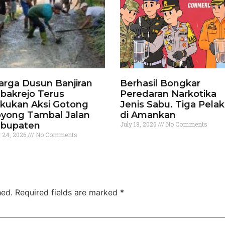
rga Dusun Banjiran
Berhasil Bongkar
bakrejo Terus
Peredaran Narkotika
kukan Aksi Gotong
Jenis Sabu. Tiga Pela
yong Tambal Jalan
di Amankan
bupaten
July 18, 2026
No Comments
y 24, 2026
No Comments
hed.
Required fields are marked
*