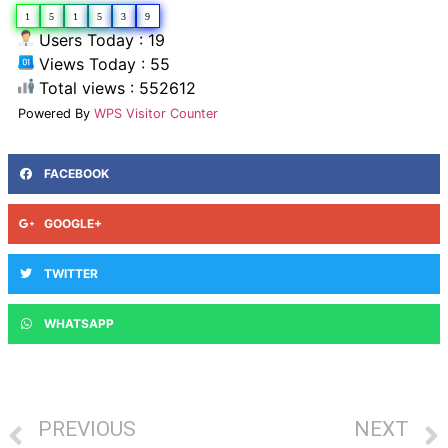
1
5
1
5
3
9
Users Today : 19
Views Today : 55
Total views : 552612
Powered By
WPS Visitor Counter
FACEBOOK
GOOGLE+
TWITTER
WHATSAPP
PREVIOUS
NEXT