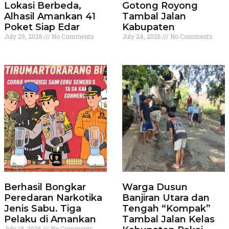
Lokasi Berbeda,
Gotong Royong
Alhasil Amankan 41
Tambal Jalan
Poket Siap Edar
Kabupaten
July 29, 2026
No Comments
July 24, 2026
No Comments
Berhasil Bongkar
Warga Dusun
Peredaran Narkotika
Banjiran Utara dan
Jenis Sabu. Tiga
Tengah “Kompak”
Pelaku di Amankan
Tambal Jalan Kelas
July 18, 2026
No Comments