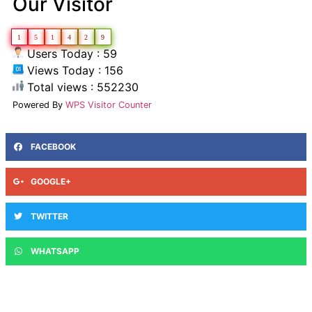
Our Visitor
1
5
1
4
2
9
Users Today : 59
Views Today : 156
Total views : 552230
Powered By
WPS Visitor Counter
FACEBOOK
GOOGLE+
TWITTER
WHATSAPP