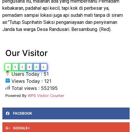
pengusaha itu, malahan ada yang memberitahu Pemadam
kebakaran, padahal api kecil, tapi kok di perbesar ya,
pemadam sampai lokasi juga api sudah mati tanpa di siram
air.”Tutup Suprihatin Saksi penganiayaan dan penyiraman
Janda tua warga Desa Randusari. Bersambung. (Red).
Our Visitor
1
5
1
4
2
1
Users Today : 51
Views Today : 121
Total views : 552195
Powered By
WPS Visitor Counter
FACEBOOK
GOOGLE+