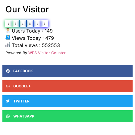
Our Visitor
1
5
1
5
1
9
Users Today : 149
Views Today : 479
Total views : 552553
Powered By
WPS Visitor Counter
FACEBOOK
GOOGLE+
TWITTER
WHATSAPP