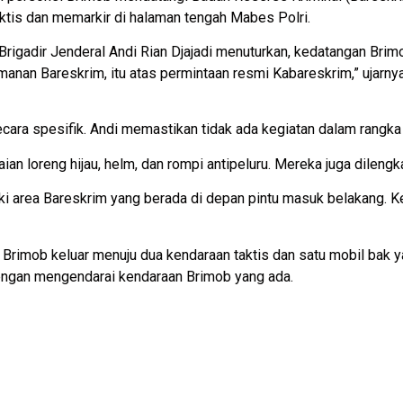
is dan memarkir di halaman tengah Mabes Polri.
rigadir Jenderal Andi Rian Djajadi menuturkan, kedatangan Bri
anan Bareskrim, itu atas permintaan resmi Kabareskrim,” ujarnya
secara spesifik. Andi memastikan tidak ada kegiatan dalam rangk
an loreng hijau, helm, dan rompi antipeluru. Mereka juga dilengk
ki area Bareskrim yang berada di depan pintu masuk belakang. 
Brimob keluar menuju dua kendaraan taktis dan satu mobil bak yan
dengan mengendarai kendaraan Brimob yang ada.