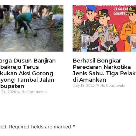
rga Dusun Banjiran
Berhasil Bongkar
bakrejo Terus
Peredaran Narkotika
kukan Aksi Gotong
Jenis Sabu. Tiga Pela
yong Tambal Jalan
di Amankan
bupaten
July 18, 2026
No Comments
y 24, 2026
No Comments
hed.
Required fields are marked
*