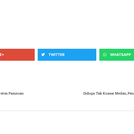
E+
TWITTER
WHATSAPP
raton Pasuruan
Diduga Tak Kuasai Medan, Pen