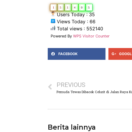
1
5
1
4
0
5
Users Today : 35
Views Today : 66
Total views : 552140
Powered By
WPS Visitor Counter
FACEBOOK
GOOGL
PREVIOUS
Pemuda Tewas Dibacok Celurit di Jalan Raya K
Berita lainnya