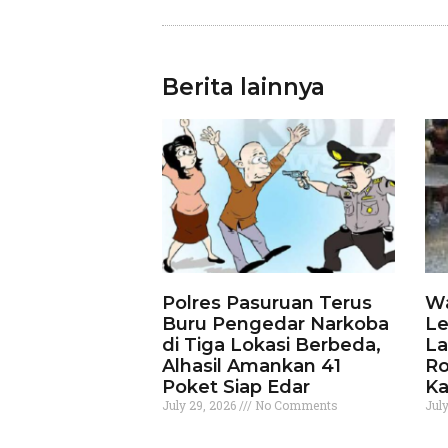
Berita lainnya
Polres Pasuruan Terus
Wa
Buru Pengedar Narkoba
Le
di Tiga Lokasi Berbeda,
La
Alhasil Amankan 41
Ro
Poket Siap Edar
Ka
July 29, 2026
No Comments
Jul