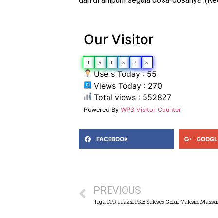
dan di ampuni segala dosa-dosanya”.(Re
Our Visitor
1
5
1
5
7
5
Users Today : 55
Views Today : 270
Total views : 552827
Powered By
WPS Visitor Counter
FACEBOOK
GOOGL
PREVIOUS
Tiga DPR Fraksi PKB Sukses Gelar Vaksin Massa