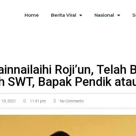
Home
Berita Viral
Nasional
S
wainnailaihi Roji’un, Telah
h SWT, Bapak Pendik atau
 19, 2021
11:41 pm
No Comments