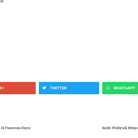
d)
E+
TWITTER
WHATSAPP
l Di Pasuruan Raya
Andri Wahyudi Meny