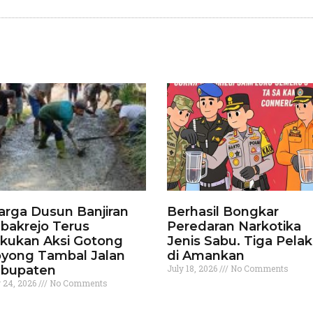
rga Dusun Banjiran
Berhasil Bongkar
bakrejo Terus
Peredaran Narkotika
kukan Aksi Gotong
Jenis Sabu. Tiga Pela
yong Tambal Jalan
di Amankan
bupaten
July 18, 2026
No Comments
y 24, 2026
No Comments