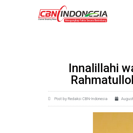
Innalillahi 
Rahmatullo
Post by Redaksi CBN-Indonesia
August