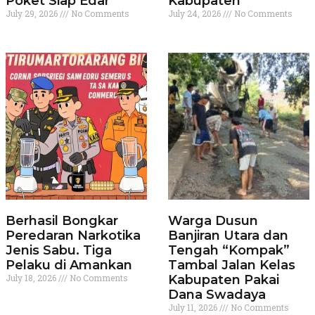
Poket Siap Edar
Kabupaten
July 29, 2026
No Comments
July 24, 2026
No Comments
Berhasil Bongkar
Warga Dusun
Peredaran Narkotika
Banjiran Utara dan
Jenis Sabu. Tiga
Tengah “Kompak”
Pelaku di Amankan
Tambal Jalan Kelas
July 18, 2026
No Comments
Kabupaten Pakai
Dana Swadaya
July 11, 2026
No Comments