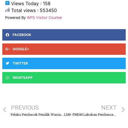
Views Today : 158
Total views : 553450
Powered By
WPS Visitor Counter
FACEBOOK
GOOGLE+
TWITTER
WHATSAPP
PREVIOUS
NEXT
Pelaku Pembacok Pemilik Warung Kopi Hingga Tewas di Pasuruan Tertangkap
LSM- PMDM Lakukan Pembaruan SK Anggota dan Peresmian Sekolah Alam