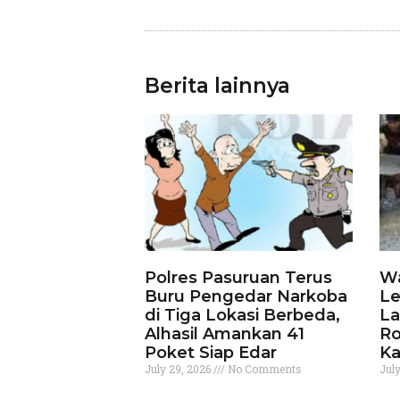
Berita lainnya
Polres Pasuruan Terus
Wa
Buru Pengedar Narkoba
Le
di Tiga Lokasi Berbeda,
La
Alhasil Amankan 41
Ro
Poket Siap Edar
Ka
July 29, 2026
No Comments
Jul