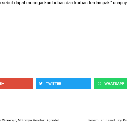
ersebut dapat meringankan beban dari korban terdampak,” ucapny
E+
TWITTER
WHATSAPP
Niatnya Jual Motor Lewat Facebook, Saat COD di Wonorejo, Motornya Hendak Digondol Kabur Orang
Penemuan Jasad Bayi Pe