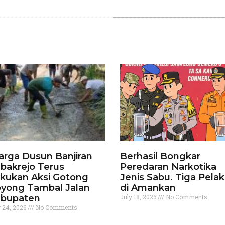
rga Dusun Banjiran
Berhasil Bongkar
bakrejo Terus
Peredaran Narkotika
kukan Aksi Gotong
Jenis Sabu. Tiga Pela
yong Tambal Jalan
di Amankan
bupaten
July 18, 2026
No Comments
y 24, 2026
No Comments