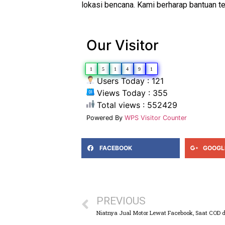
lokasi bencana. Kami berharap bantuan t
Our Visitor
1
5
1
4
9
1
Users Today : 121
Views Today : 355
Total views : 552429
Powered By
WPS Visitor Counter
FACEBOOK
GOOGL
PREVIOUS