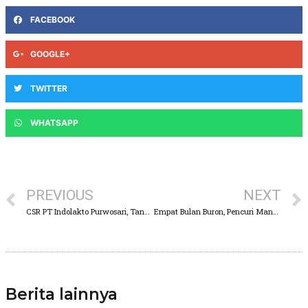
FACEBOOK
GOOGLE+
TWITTER
WHATSAPP
PREVIOUS
NEXT
CSR PT Indolakto Purwosari, Tanam 4.000 Pohon di Lereng Gunung Arjuno
Empat Bulan Buron, Pencuri Mangga Berhasil Dibekuk Polisi
Berita lainnya