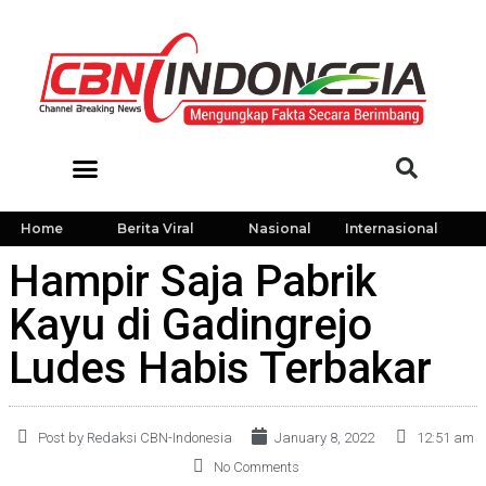
Home
Berita Viral
Nasional
Internasional
Hampir Saja Pabrik
Kayu di Gadingrejo
Ludes Habis Terbakar
Post by Redaksi CBN-Indonesia
January 8, 2022
12:51 am
No Comments