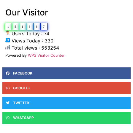
Our Visitor
1
5
1
6
6
7
Users Today : 74
Views Today : 330
Total views : 553254
Powered By
WPS Visitor Counter
FACEBOOK
GOOGLE+
TWITTER
WHATSAPP