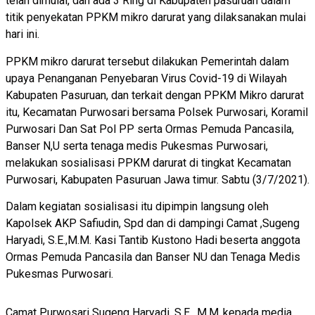
telah dimulai, dan ada 3 Ring di Kabupaten pasuruan dalam
titik penyekatan PPKM mikro darurat yang dilaksanakan mulai
hari ini.
PPKM mikro darurat tersebut dilakukan Pemerintah dalam
upaya Penanganan Penyebaran Virus Covid-19 di Wilayah
Kabupaten Pasuruan, dan terkait dengan PPKM Mikro darurat
itu, Kecamatan Purwosari bersama Polsek Purwosari, Koramil
Purwosari Dan Sat Pol PP serta Ormas Pemuda Pancasila,
Banser N,U serta tenaga medis Pukesmas Purwosari,
melakukan sosialisasi PPKM darurat di tingkat Kecamatan
Purwosari, Kabupaten Pasuruan Jawa timur. Sabtu (3/7/2021).
Dalam kegiatan sosialisasi itu dipimpin langsung oleh
Kapolsek AKP Safiudin, Spd dan di dampingi Camat ,Sugeng
Haryadi, S.E.,M.M. Kasi Tantib Kustono Hadi beserta anggota
Ormas Pemuda Pancasila dan Banser NU dan Tenaga Medis
Pukesmas Purwosari.
Camat Purwosari Sugeng Haryadi, S.E., M.M.,kepada media