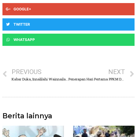
GOOGLE+
TWITTER
WHATSAPP
PREVIOUS
NEXT
Kabar Duka, Innalilahi Wainnailaihi Rojiun, Telah Berpulang Ke Rahmatulloh SWT. Ibu, “Rahmawati Soekarnoputri”
Penerapan Hari Pertama PPKM Darurat, Polda Jatim Berangkatkan Patroli Show Of Force
Berita lainnya