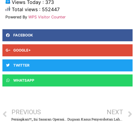
Views Today : 373
Total views : 552447
Powered By
WPS Visitor Counter
FACEBOOK
GOOGLE+
TWITTER
WHATSAPP
PREVIOUS
NEXT
Persiapkan!!!,, Ini Sasaran Operasi Patuh Semeru 2022 di Pasuruan
Dugaan Kasus Penyerobotan Lahan dan Perusakan di Kejayan, Kini Tiga Orang Berstatus Tersangka