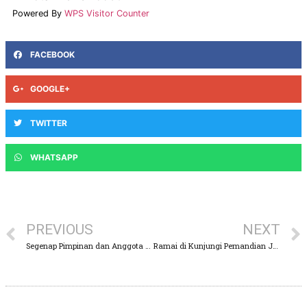
Powered By
WPS Visitor Counter
FACEBOOK
GOOGLE+
TWITTER
WHATSAPP
PREVIOUS
NEXT
Segenap Pimpinan dan Anggota DPRD Kabupaten Pasuruan Mengucapkan Dirgahayu Republik Indonesia Yang Ke 78
Ramai di Kunjungi Pemandian Jolotundo Mojokerto, Penuh Misteri