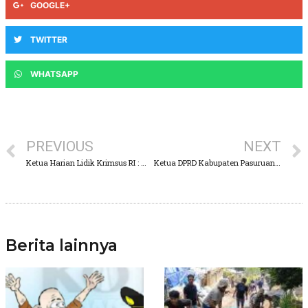
GOOGLE+
TWITTER
WHATSAPP
PREVIOUS
NEXT
Ketua Harian Lidik Krimsus RI : Majelis Hakim PTUN Harus Panggil POLINES Demi Tegaknya Hukum
Ketua DPRD Kabupaten Pasuruan, Mengecam Keras Apa Yang Di lakukan Rendy
Berita lainnya