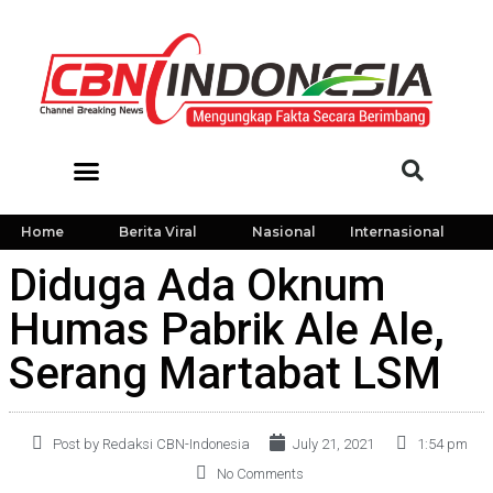
Home
Berita Viral
Nasional
Internasional
Diduga Ada Oknum
Humas Pabrik Ale Ale,
Serang Martabat LSM
Post by Redaksi CBN-Indonesia
July 21, 2021
1:54 pm
No Comments