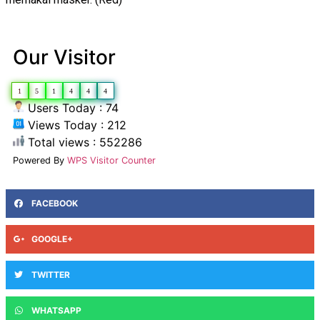
Our Visitor
1
5
1
4
4
4
Users Today : 74
Views Today : 212
Total views : 552286
Powered By
WPS Visitor Counter
FACEBOOK
GOOGLE+
TWITTER
WHATSAPP