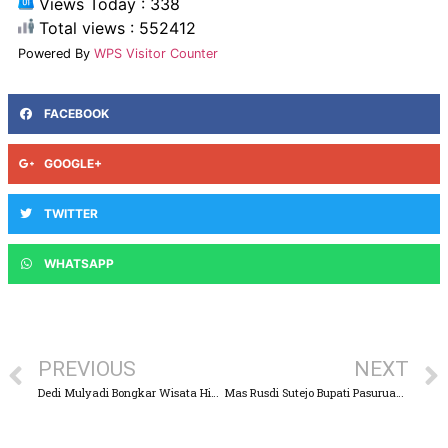
Views Today : 338
Total views : 552412
Powered By
WPS Visitor Counter
FACEBOOK
GOOGLE+
TWITTER
WHATSAPP
PREVIOUS
NEXT
Dedi Mulyadi Bongkar Wisata Hibisc Fantasy di Puncak Bogor..!
Mas Rusdi Sutejo Bupati Pasuruan, Bentuk Armada Tim URC Pembenahan Jalan Jelang Lebaran