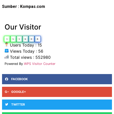
Sumber : Kompas.com
Our Visitor
1
5
1
6
0
8
Users Today : 15
Views Today : 56
Total views : 552980
Powered By
WPS Visitor Counter
FACEBOOK
GOOGLE+
TWITTER