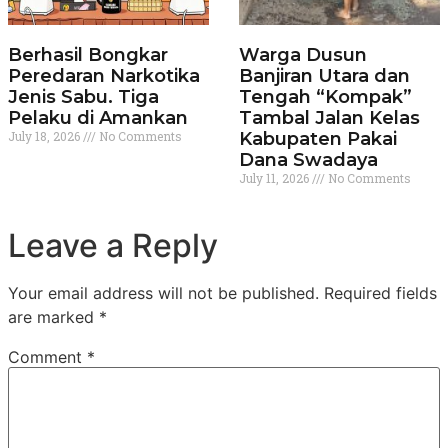
Berhasil Bongkar
Warga Dusun
Peredaran Narkotika
Banjiran Utara dan
Jenis Sabu. Tiga
Tengah “Kompak”
Pelaku di Amankan
Tambal Jalan Kelas
July 18, 2026
No Comments
Kabupaten Pakai
Dana Swadaya
July 11, 2026
No Comments
Leave a Reply
Your email address will not be published.
Required fields
are marked
*
Comment
*