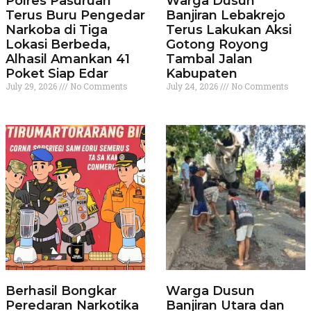
Polres Pasuruan
Warga Dusun
Terus Buru Pengedar
Banjiran Lebakrejo
Narkoba di Tiga
Terus Lakukan Aksi
Lokasi Berbeda,
Gotong Royong
Alhasil Amankan 41
Tambal Jalan
Poket Siap Edar
Kabupaten
July 29, 2026
No Comments
July 24, 2026
No Comments
Berhasil Bongkar
Warga Dusun
Peredaran Narkotika
Banjiran Utara dan