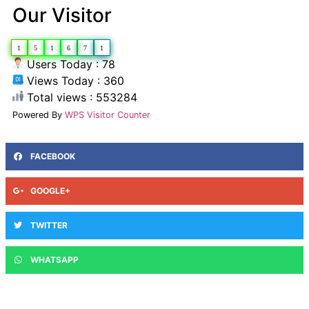
Our Visitor
1
5
1
6
7
1
Users Today : 78
Views Today : 360
Total views : 553284
Powered By
WPS Visitor Counter
FACEBOOK
GOOGLE+
TWITTER
WHATSAPP