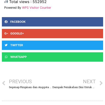
Total views : 552952
Powered By
WPS Visitor Counter
FACEBOOK
GOOGLE+
TWITTER
WHATSAPP
PREVIOUS
NEXT
Segenap Pimpinan dan Anggota DPRD Kabupaten Pasuruan, Mengucapkan Selamat Hari Lahir Pancasila
Dampak Pernikahan Dini Untuk Mental dan Fisik Remaja