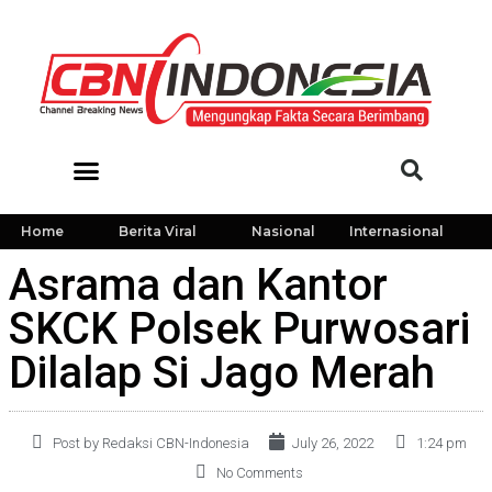
Home
Berita Viral
Nasional
Internasional
Asrama dan Kantor
SKCK Polsek Purwosari
Dilalap Si Jago Merah
Post by Redaksi CBN-Indonesia
July 26, 2022
1:24 pm
No Comments