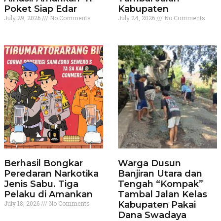
Poket Siap Edar
Kabupaten
July 29, 2026
No Comments
July 24, 2026
No Comments
Berhasil Bongkar
Warga Dusun
Peredaran Narkotika
Banjiran Utara dan
Jenis Sabu. Tiga
Tengah “Kompak”
Pelaku di Amankan
Tambal Jalan Kelas
July 18, 2026
No Comments
Kabupaten Pakai
Dana Swadaya