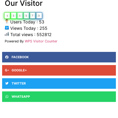
Our Visitor
1
5
1
5
7
3
Users Today : 53
Views Today : 255
Total views : 552812
Powered By
WPS Visitor Counter
FACEBOOK
GOOGLE+
TWITTER
WHATSAPP