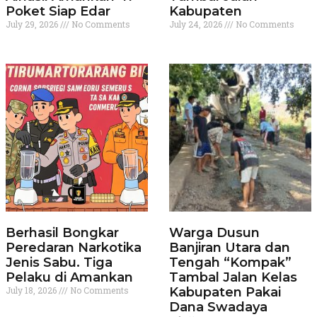
Poket Siap Edar
Kabupaten
July 29, 2026
No Comments
July 24, 2026
No Comments
Berhasil Bongkar
Warga Dusun
Peredaran Narkotika
Banjiran Utara dan
Jenis Sabu. Tiga
Tengah “Kompak”
Pelaku di Amankan
Tambal Jalan Kelas
July 18, 2026
No Comments
Kabupaten Pakai
Dana Swadaya