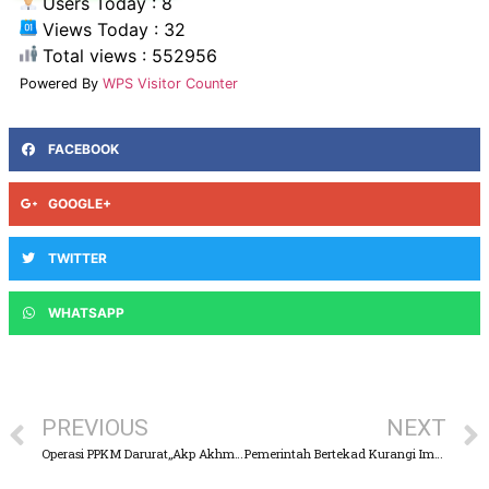
Users Today : 8
Views Today : 32
Total views : 552956
Powered By
WPS Visitor Counter
FACEBOOK
GOOGLE+
TWITTER
WHATSAPP
PREVIOUS
NEXT
Operasi PPKM Darurat,,Akp Akhmad Shukiyanto Borong Dagangan Penjual Lalapan
Pemerintah Bertekad Kurangi Import, Genjot Produksi Dalam Negeri