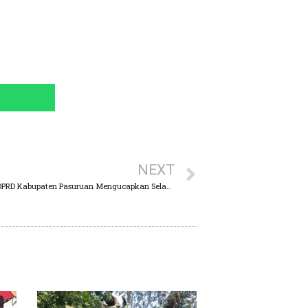
NEXT
Segenap Pimpinan dan Jajaran Anggota DPRD Kabupaten Pasuruan Mengucapkan Selamat Hari Raya Idul Fitri 1444H