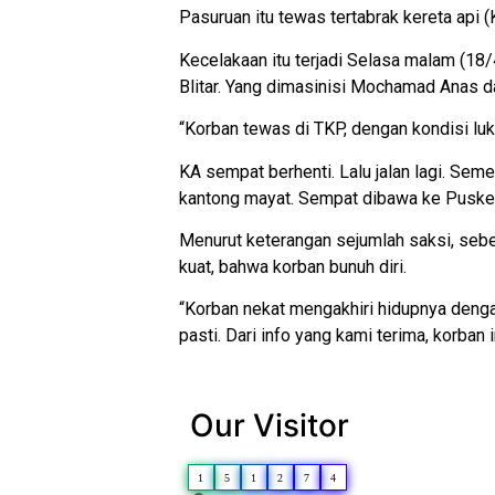
Pasuruan itu tewas tertabrak kereta api
Kecelakaan itu terjadi Selasa malam (18
Blitar. Yang dimasinisi Mochamad Anas d
“Korban tewas di TKP, dengan kondisi lu
KA sempat berhenti. Lalu jalan lagi. Sem
kantong mayat. Sempat dibawa ke Puskes
Menurut keterangan sejumlah saksi, sebel
kuat, bahwa korban bunuh diri.
“Korban nekat mengakhiri hidupnya dengan
pasti. Dari info yang kami terima, korban
Our Visitor
1
5
1
2
7
4