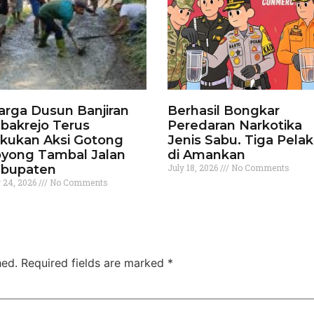
rga Dusun Banjiran
Berhasil Bongkar
bakrejo Terus
Peredaran Narkotika
kukan Aksi Gotong
Jenis Sabu. Tiga Pela
yong Tambal Jalan
di Amankan
bupaten
July 18, 2026
No Comments
y 24, 2026
No Comments
hed.
Required fields are marked
*