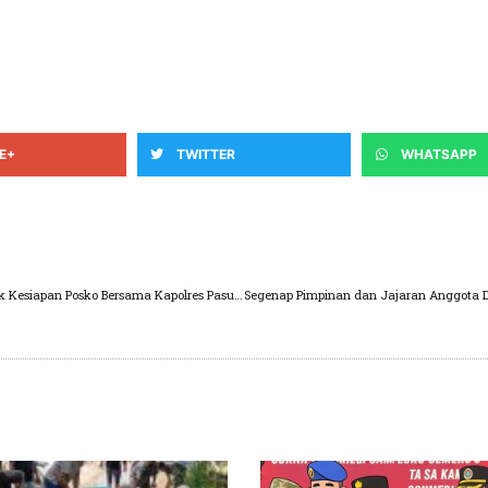
E+
TWITTER
WHATSAPP
Demi Kenyamanan Pemudik, Kapolda Jatim Cek Kesiapan Posko Bersama Kapolres Pasuruan