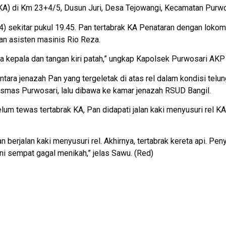
 (KA) di Km 23+4/5, Dusun Juri, Desa Tejowangi, Kecamatan Purw
/4) sekitar pukul 19.45. Pan tertabrak KA Penataran dengan loko
an asisten masinis Rio Reza.
ka kepala dan tangan kiri patah,” ungkap Kapolsek Purwosari AKP
entara jenazah Pan yang tergeletak di atas rel dalam kondisi tel
mas Purwosari, lalu dibawa ke kamar jenazah RSUD Bangil.
um tewas tertabrak KA, Pan didapati jalan kaki menyusuri rel KA 
 berjalan kaki menyusuri rel. Akhirnya, tertabrak kereta api. Pe
 ini sempat gagal menikah,” jelas Sawu. (Red)