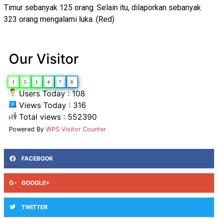
Timur sebanyak 125 orang. Selain itu, dilaporkan sebanyak
323 orang mengalami luka. (Red)
Our Visitor
1
5
1
4
7
8
Users Today : 108
Views Today : 316
Total views : 552390
Powered By
WPS Visitor Counter
FACEBOOK
GOOGLE+
TWITTER