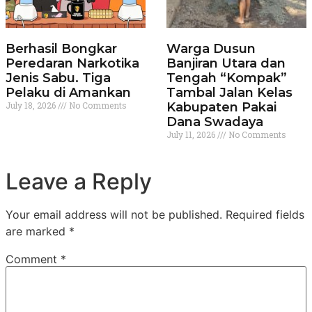
Berhasil Bongkar
Warga Dusun
Peredaran Narkotika
Banjiran Utara dan
Jenis Sabu. Tiga
Tengah “Kompak”
Pelaku di Amankan
Tambal Jalan Kelas
July 18, 2026
No Comments
Kabupaten Pakai
Dana Swadaya
July 11, 2026
No Comments
Leave a Reply
Your email address will not be published.
Required fields
are marked
*
Comment
*