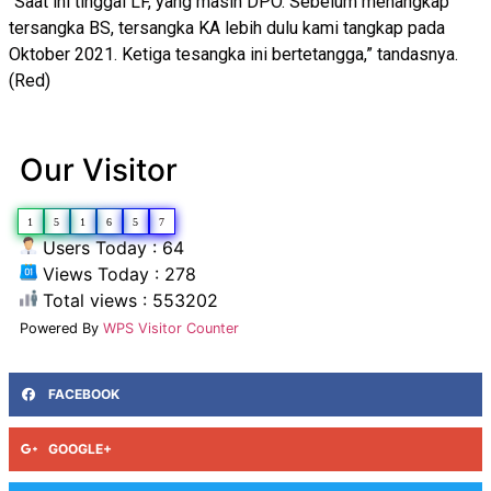
“Saat ini tinggal LF, yang masih DPO. Sebelum menangkap
tersangka BS, tersangka KA lebih dulu kami tangkap pada
Oktober 2021. Ketiga tesangka ini bertetangga,” tandasnya.
(Red)
Our Visitor
1
5
1
6
5
7
Users Today : 64
Views Today : 278
Total views : 553202
Powered By
WPS Visitor Counter
FACEBOOK
GOOGLE+